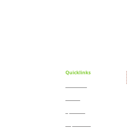
Quicklinks
Startseite
Verein
Satzung
Projekte
Spenden
Jahresberichte
Impressum
Aktueller Flyer