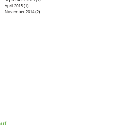
April 2015
(1)
1 Beitrag
November 2014
(2)
2 Beiträge
rica e.V.
Bochum
ODEM1GLS
4306 096 7 8201 4501 00
auf