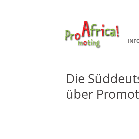
INF
Die Süddeuts
über Promoti