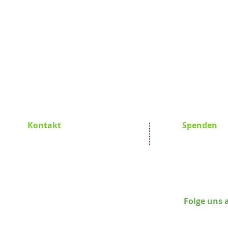
Kontakt
Spenden
Promoting Africa e.V.
Promoting Af
Hauptstraße 24
GLS Bank 
D-82266 Inning am Ammersee
BIC GEN
IBAN DE78 
Susanna Kiehling
Folge uns 
Tel.: +49 8143 264482
Mobile: +49 163 3363 371
E-Mail:
pro-a@posteo.de