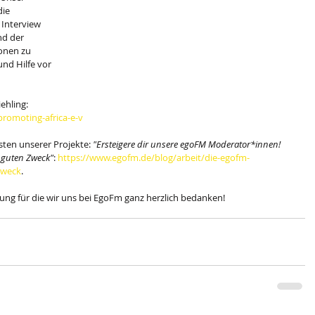
ie 
 Interview 
d der 
onen zu 
nd Hilfe vor 
ehling:
promoting-africa-e-v
ten unserer Projekte: 
"Ersteigere dir unsere egoFM Moderator*innen! 
 guten Zweck"
: 
https://www.egofm.de/blog/arbeit/die-egofm-
zweck
. 
ung für die wir uns bei EgoFm ganz herzlich bedanken!