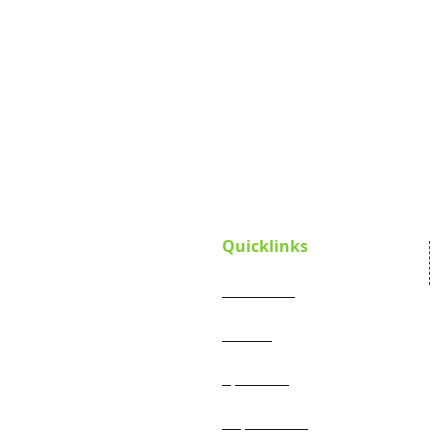
Quicklinks
Startseite
Verein
Satzung
Projekte
Spenden
Jahresberichte
Impressum
Aktueller Flyer