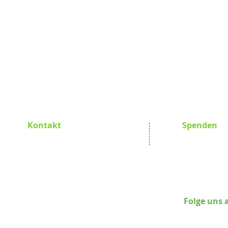
Kontakt
Spenden
Promoting Africa e.V.
Promoting Af
Hauptstraße 24
GLS Bank 
D-82266 Inning am Ammersee
BIC GEN
IBAN DE78 
Susanna Kiehling
Folge uns 
Tel.: +49 8143 264482
Mobile: +49 163 3363 371
E-Mail:
pro-a@posteo.de