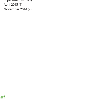
April 2015
(1)
1 Beitrag
November 2014
(2)
2 Beiträge
rica e.V.
Bochum
ODEM1GLS
4306 096 7 8201 4501 00
auf