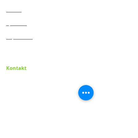
Verein
Satzung
Projekte
Spenden
Jahresberichte
Impressum
Aktueller Flyer
Datenschutzerklärung
Kontakt
Promoting Africa e.V.
Hauptstraße 24
D-82266 Inning am Ammersee
Susanna Kiehling
Tel.:
+49 8143 264482
Mobile: +49 163 3363 371
E-Mail:
pro-a@posteo.de