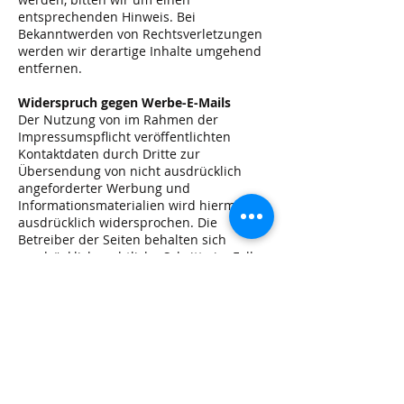
entsprechenden Hinweis. Bei
Bekanntwerden von Rechtsverletzungen
werden wir derartige Inhalte umgehend
entfernen.
Widerspruch gegen Werbe-E-Mails
Der Nutzung von im Rahmen der
Impressumspflicht veröffentlichten
Kontaktdaten durch Dritte zur
Übersendung von nicht ausdrücklich
angeforderter Werbung und
Informationsmaterialien wird hiermit
ausdrücklich widersprochen. Die
Betreiber der Seiten behalten sich
ausdrücklich rechtliche Schritte im Falle
der unverlangten Zusendung von
Werbeinformationen, etwa durch Spam-
Mails, vor.
Hinweis gemäß § 18 Abs. 2 MStV
Verantwortliche Person im Sinne des
Medienstaatsvertrags (MStV):
Susanna Kiehling, Hauptstraße 24, D-