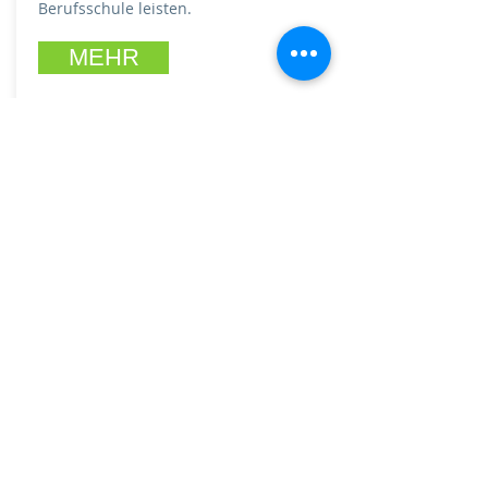
Berufsschule leisten.
MEHR
Quicklinks
Startseite
Verein
Satzung
Projekte
Spenden
Jahresberichte
Impressum
Aktueller Flyer
Datenschutzerklärung
Kontakt