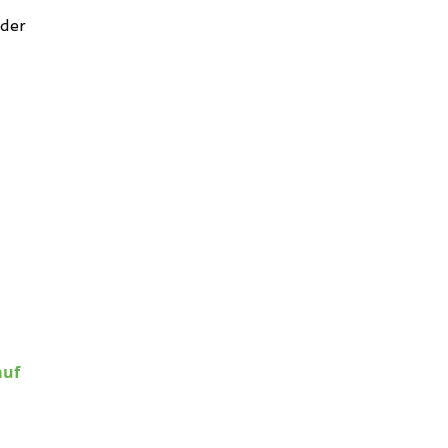
 der
rica e.V.
Bochum
ODEM1GLS
4306 096 7 8201 4501 00
auf