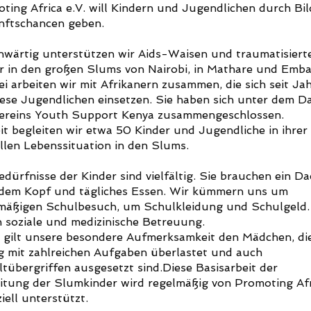
ting Africa e.V. will Kindern und Jugendlichen durch Bi
ftschancen geben.
wärtig unterstützen wir Aids-Waisen und traumatisiert
r in den großen Slums von Nairobi, in Mathare und Emba
ei arbeiten wir mit Afrikanern zusammen, die sich seit Ja
iese Jugendlichen einsetzen. Sie haben sich unter dem D
ereins Youth Support Kenya zusammengeschlossen.
it begleiten wir etwa 50 Kinder und Jugendliche in ihrer
llen Lebenssituation in den Slums.
edürfnisse der Kinder sind vielfältig. Sie brauchen ein D
dem Kopf und tägliches Essen. Wir kümmern uns um
mäßigen Schulbesuch, um Schulkleidung und Schulgeld.
 soziale und medizinische Betreuung.
 gilt unsere besondere Aufmerksamkeit den Mädchen, di
g mit zahlreichen Aufgaben überlastet und auch
tübergriffen ausgesetzt sind.Diese Basisarbeit der
itung der Slumkinder wird regelmäßig von Promoting Afr
iell unterstützt.