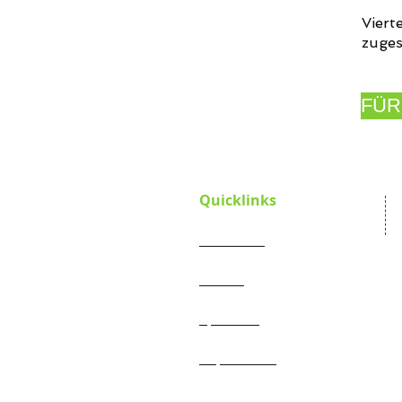
Viert
zuges
FÜR
Quicklinks
Startseite
Verein
Satzung
Projekte
Spenden
Jahresberichte
Impressum
Aktueller Flyer
Datenschutzerklärung