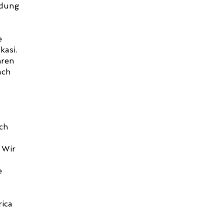
ldung
e
kasi.
hren
ach
ach
 Wir
e
ica