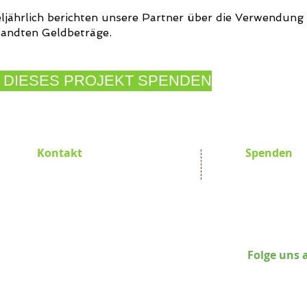
eljährlich berichten unsere Partner über die Verwendung
andten Geldbeträge.
 DIESES PROJEKT SPENDEN
Kontakt
Spenden
Promoting Africa e.V.
Promoting Af
Hauptstraße 24
GLS Bank 
D-82266 Inning am Ammersee
BIC GEN
IBAN DE78 
Susanna Kiehling
Folge uns 
Tel.: +49 8143 264482
Mobile: +49 163 3363 371
E-Mail:
pro-a@posteo.de