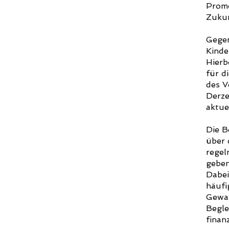
Promo
Zukun
Gegen
Kinde
Hierb
für d
des V
Derze
aktue
Die B
über 
regel
geben
Dabei
häufi
Gewal
Begle
finanz