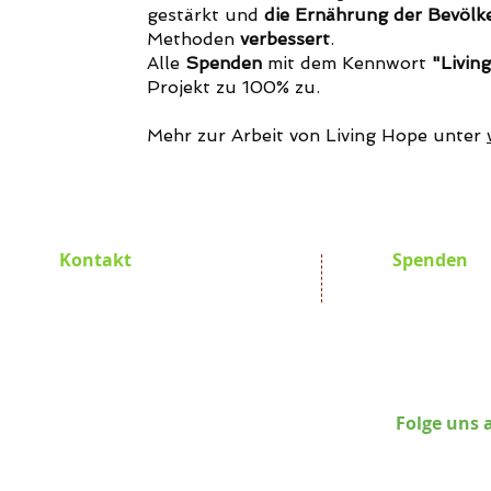
gestärkt und
die Ernährung der Bevölk
Methoden
verbessert
.
Alle
Spenden
mit dem Kennwort
"Livin
Projekt zu 100% zu.
Mehr zur Arbeit von Living Hope unter
Kontakt
Spenden
Promoting Africa e.V.
Promoting Af
Hauptstraße 24
GLS Bank 
D-82266 Inning am Ammersee
BIC GEN
IBAN DE78 
Susanna Kiehling
Folge uns 
Tel.: +49 8143 264482
Mobile: +49 163 3363 371
E-Mail:
pro-a@posteo.de