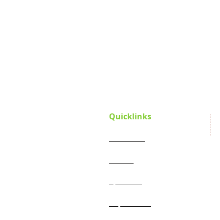
Quicklinks
Startseite
Verein
Satzung
Projekte
Spenden
Jahresberichte
Impressum
Aktueller Flyer