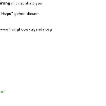
erung
mit nachhaltigen
g Hope"
gehen diesem
www.livinghope-uganda.org
rica e.V.
Bochum
ODEM1GLS
4306 096 7 8201 4501 00
auf