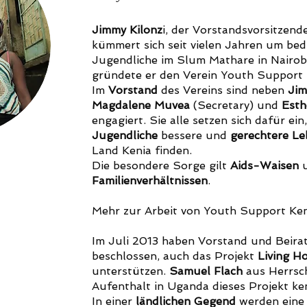
Jimmy
Kilonz
i
, der Vorstandsvorsitzend
kümmert sich seit vielen Jahren um bed
Jugendliche im Slum Mathare in Nairobi
gründete er den Verein Youth Support 
Im
Vorstand
des Vereins sind neben
Jim
Magdalene Muvea
(Secretary) und
Esth
engagiert. Sie alle setzen sich dafür ein
Jugendliche
bessere und
gerechtere L
Land Kenia finden.
Die besondere Sorge gilt
Aids-Waisen
u
Familienverhältnissen
.
Mehr zur Arbeit von Youth Support Ke
Im Juli 2013 haben Vorstand und Beira
beschlossen, auch das Projekt
Living H
unterstützen.
Samuel Flach
aus Herrsch
Aufenthalt in Uganda dieses Projekt k
In einer
ländlichen Gegend
werden eine 