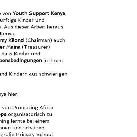
e von
Youth Support Kenya
,
ürftige Kinder und
. Aus dieser Arbeit heraus
Kenya.
my Kilonzi
(Chairman) auch
er Maina
(Treasurer)
, dass
Kinder
und
ebensbedingungen
in ihrem
nd Kindern aus schwierigen
nya
hier
.
t von Promoting Africa
ope
organisatorisch zu
ing lernte bei einem
ennen und schätzen.
große Primary School