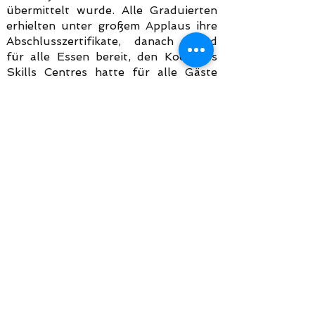
übermittelt wurde. Alle Graduierten
erhielten unter großem Applaus ihre
Abschlusszertifikate, danach stand
für alle Essen bereit, den Koch des
Skills Centres hatte für alle Gäste
gekocht. Im Bistro des Mobility
Centres wurden Kuchen, Muffins,
und vieles mehr verkauft.
Das Mobility Centre, das auch drei
schöne Gästezimmer und einen
Versammlungsraum bietet, wurde
inzwischen von der Bevölkerung gut
angenommen. Manche Bürger von
Malaa sagen, es sei das schönste
Gebäude des ganzen Ortes. Die
Schüler, die am Bau beteiligt waren,
sind nicht nur stolz, das viel gelobte
Gebäude mitgebaut zu haben,
sondern konnten auch wertvolle