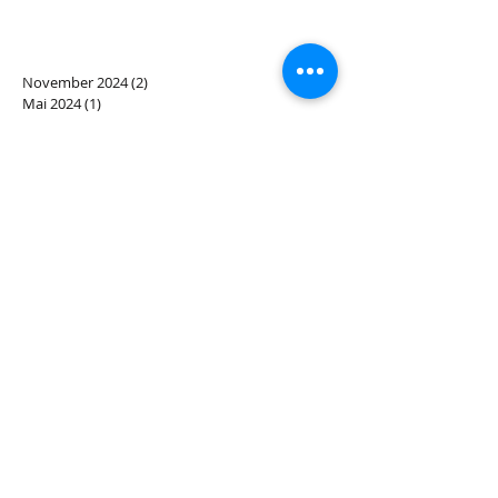
November 2024
(2)
2 Beiträge
Mai 2024
(1)
1 Beitrag
Dezember 2023
(1)
1 Beitrag
Juni 2023
(1)
1 Beitrag
Dezember 2022
(1)
1 Beitrag
August 2022
(1)
1 Beitrag
April 2022
(1)
1 Beitrag
November 2021
(1)
1 Beitrag
September 2021
(2)
2 Beiträge
April 2021
(1)
1 Beitrag
Februar 2021
(1)
1 Beitrag
Dezember 2020
(5)
5 Beiträge
Oktober 2020
(2)
2 Beiträge
Juli 2020
(1)
1 Beitrag
Mai 2020
(1)
1 Beitrag
April 2020
(1)
1 Beitrag
Dezember 2019
(3)
3 Beiträge
November 2019
(1)
1 Beitrag
Oktober 2019
(1)
1 Beitrag
August 2019
(1)
1 Beitrag