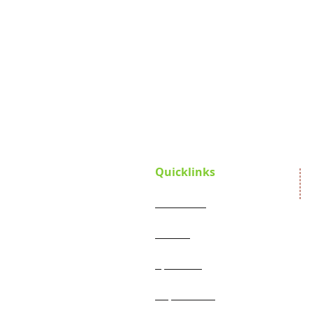
Quicklinks
Startseite
Verein
Satzung
Projekte
Spenden
Jahresberichte
Impressum
Aktueller Flyer