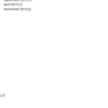
April 2015
(1)
1 Beitrag
November 2014
(2)
2 Beiträge
rica e.V.
Bochum
ODEM1GLS
4306 096 7 8201 4501 00
auf