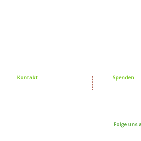
Kontakt
Spenden
Promoting Africa e.V.
Promoting Af
Hauptstraße 24
GLS Bank 
D-82266 Inning am Ammersee
BIC GEN
IBAN DE78 
Susanna Kiehling
Folge uns 
Tel.: +49 8143 264482
Mobile: +49 163 3363 371
E-Mail:
pro-a@posteo.de